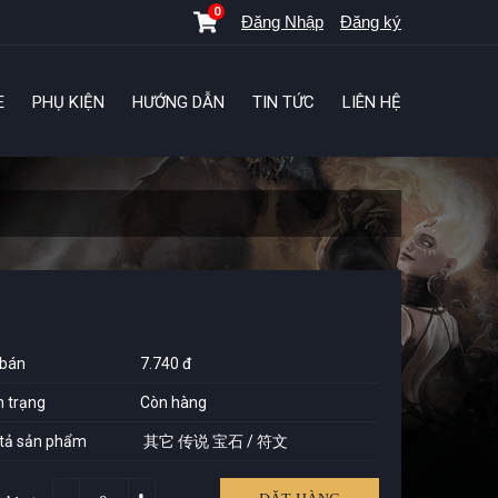
0
Đăng Nhập
Đăng ký
E
PHỤ KIỆN
HƯỚNG DẪN
TIN TỨC
LIÊN HỆ
 bán
7.740 đ
h trạng
Còn hàng
tả sản phẩm
其它 传说 宝石 / 符文