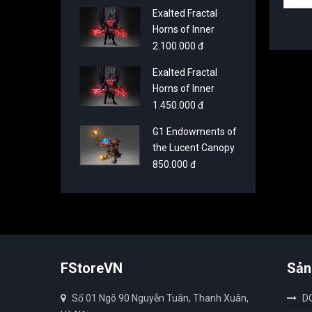
Purple
Exalted Fractal
Horns of Inner
Abysm - Gold
2.100.000 đ
Exalted Fractal
Horns of Inner
Abysm - Brusque
1.450.000 đ
Britches Beige
G1 Endowments of
the Lucent Canopy
850.000 đ
FStoreVN
Sản
Số 01 Ngõ 90 Nguyễn Tuân, Thanh Xuân,
D