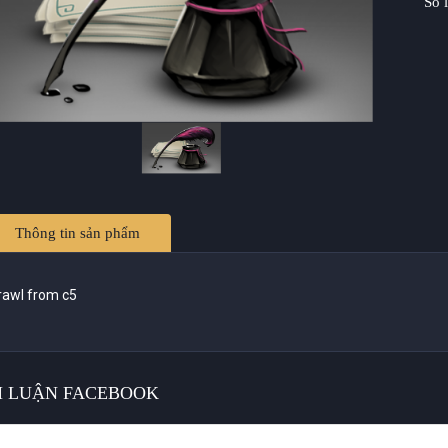
Số 
Thông tin sản phẩm
rawl from c5
H LUẬN FACEBOOK