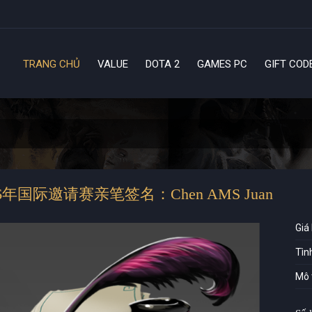
TRANG CHỦ
VALUE
DOTA 2
GAMES PC
GIFT COD
CHẤP NHẬN
16年国际邀请赛亲笔签名：Chen AMS Juan
Giá
Tìn
Mô 