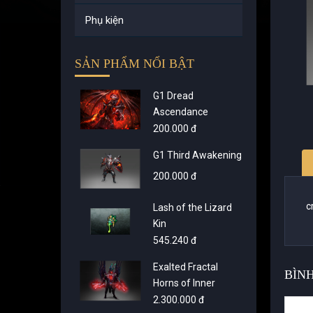
Phụ kiện
SẢN PHẨM NỔI BẬT
G1 Dread
Ascendance
200.000 đ
G1 Third Awakening
200.000 đ
c
Lash of the Lizard
Kin
545.240 đ
Exalted Fractal
BÌN
Horns of Inner
Abysm - Bright
2.300.000 đ